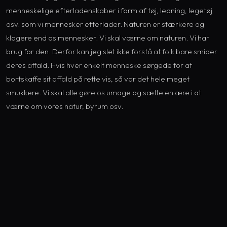
menneskelige efterladenskaber i form af tøj, ledning, legetøj
osv. som vi mennesker efterlader. Naturen er stærkere og
klogere end os mennesker. Vi skal værne om naturen. Vi har
brug for den. Derfor kan jeg slet ikke forstå at folk bare smider
deres affald. Hvis hver enkelt menneske sørgede for at
bortskaffe sit affald på rette vis, så var det hele meget
smukkere. Vi skal alle gøre os umage og sætte en ære i at
værne om vores natur, byrum osv.