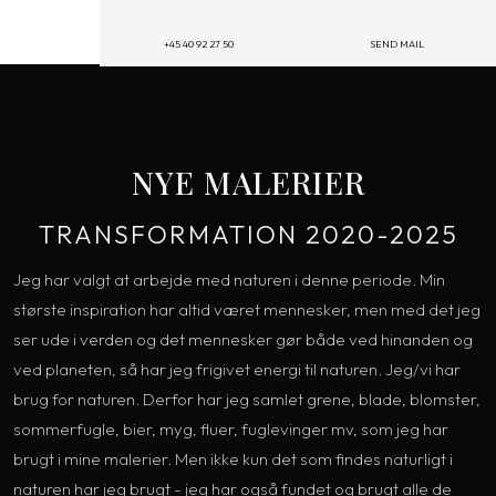
+45 40 92 27 50
SEND MAIL
NYE MALERIER
TRANSFORMATION 2020-2025
Jeg har valgt at arbejde med naturen i denne periode. Min
største inspiration har altid været mennesker, men med det jeg
ser ude i verden og det mennesker gør både ved hinanden og
ved planeten, så har jeg frigivet energi til naturen. Jeg/vi har
brug for naturen. Derfor har jeg samlet grene, blade, blomster,
sommerfugle, bier, myg, fluer, fuglevinger mv, som jeg har ​
brugt i mine malerier. Men ikke kun det som findes naturligt i
naturen har jeg brugt - jeg har også fundet og brugt alle de