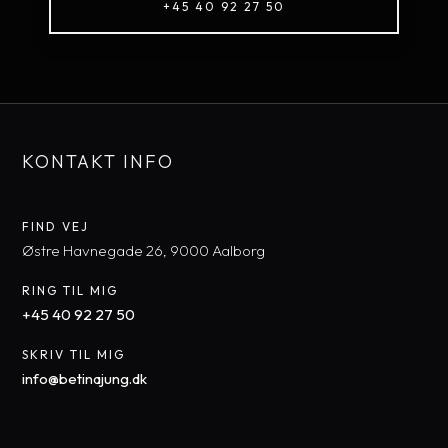
+45 40 92 27 50​
KONTAKT INFO
FIND VEJ​
​Østre Havnegade 26, 9000 Aal​borg
RING TIL MIG
+45 40 92 27 50​
SKRIV TIL MIG
​info@betinajung.dk​