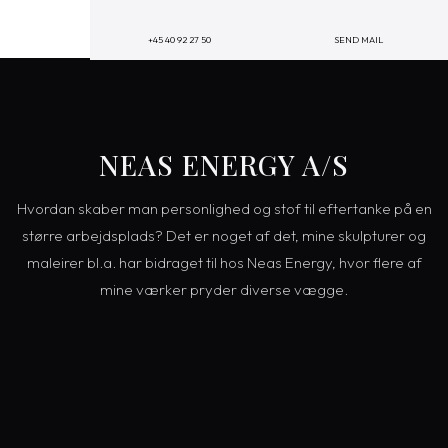
+45 40 92 27 50
SEND MAIL
​NEAS ENERGY A/S
​Hvordan skaber man personlighed og stof til eftertanke på en
større arbejdsplads?​ Det er noget af det, mine skulpturer og
maleirer bl.a. har bidraget til hos Neas Energy, hvor flere af
mine værker pryder diverse vægge.​