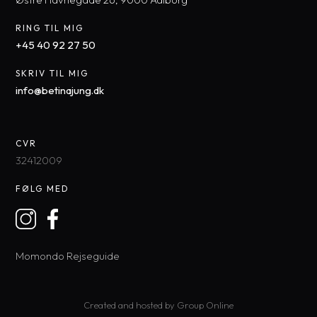
RING TIL MIG
+45 40 92 27 50​
SKRIV TIL MIG
​info@betinajung.dk​
CVR
32412009
FØLG MED
Momondo Rejseguide
Created and hosted by Group Online