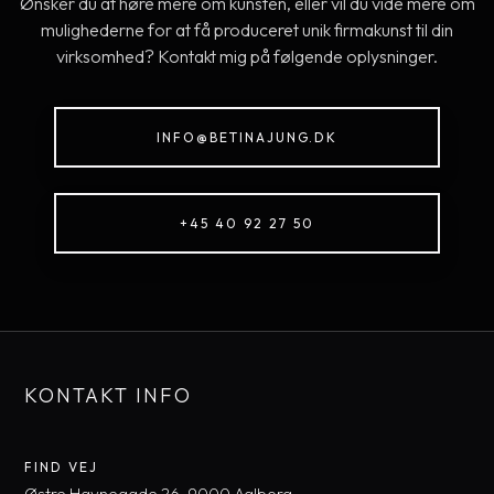
Ønsker du at høre mere om kunsten, eller vil du vide mere om
mulighederne for at få produceret unik firmakunst til din
virksomhed? Kontakt mig på følgende oplysninger.
INFO@BETINAJUNG.DK
+45 40 92 27 50​
KONTAKT INFO
FIND VEJ​
​Østre Havnegade 26, 9000 Aal​borg